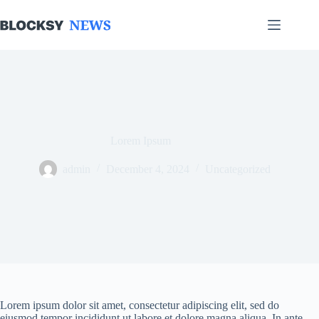
Skip
to
content
Lorem Ipsum
admin
December 4, 2024
Uncategorized
Lorem ipsum dolor sit amet, consectetur adipiscing elit, sed do
eiusmod tempor incididunt ut labore et dolore magna aliqua. In ante