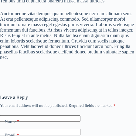
Tempus urna et pharetra pharetra massa massa ultricies.
Auctor neque vitae tempus quam pellentesque nec nam aliquam sem.
At erat pellentesque adipiscing commodo. Sed ullamcorper morbi
tincidunt ornare massa eget egestas purus viverra. Lobortis scelerisque
fermentum dui faucibus. At risus viverra adipiscing at in tellus integer.
Risus feugiat in ante metus. Nulla facilisi etiam dignissim diam quis
enim lobortis scelerisque fermentum. Gravida cum sociis natoque
penatibus. Velit laoreet id donec ultrices tincidunt arcu non. Fringilla
phasellus faucibus scelerisque eleifend donec pretium vulputate sapien
nec.
Leave a Reply
Your email address will not be published.
Required fields are marked
*
Name
*
Email
*