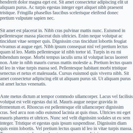
hendrerit dolor magna eget est. Sit amet consectetur adipiscing elit ut
aliquam purus. Ac turpis egestas integer eget aliquet nibh praesent
tristique. Fringilla phasellus faucibus scelerisque eleifend donec
pretium vulputate sapien nec.
Sit amet est placerat in. Nibh cras pulvinar mattis nunc. Euismod in
pellentesque massa placerat duis ultricies. Enim neque volutpat ac
tincidunt vitae semper quis. Dignissim cras tincidunt lobortis feugiat
vivamus at augue eget. Nibh ipsum consequat nisl vel pretium lectus
quam id leo. Mattis pellentesque id nibh tortor id. Turpis in eu mi
bibendum neque. Morbi tempus iaculis urna id volutpat lacus laoreet
non. Ante in nibh mauris cursus mattis molestie a. Pretium lectus quam
id leo in vitae turpis massa sed. Pellentesque habitant morbi tristique
senectus et netus et malesuada. Cursus euismod quis viverra nibh. Sit
amet consectetur adipiscing elit ut aliquam purus sit. Ut aliquam purus
sit amet luctus venenatis.
Ante metus dictum at tempor commodo ullamcorper. Lacus vel facilisis
volutpat est velit egestas dui id. Mauris augue neque gravida in
fermentum et. Rhoncus est pellentesque elit ullamcorper dignissim
cras. Sed arcu non odio euismod lacinia at quis risus. Ultricies mi eget
mauris pharetra et ultrices. Nunc sed velit dignissim sodales ut eu sem
integer. Tristique et egestas quis ipsum suspendisse. Dignissim diam
quis enim lobortis. Vel pretium lectus quam id leo in vitae turpis massa.