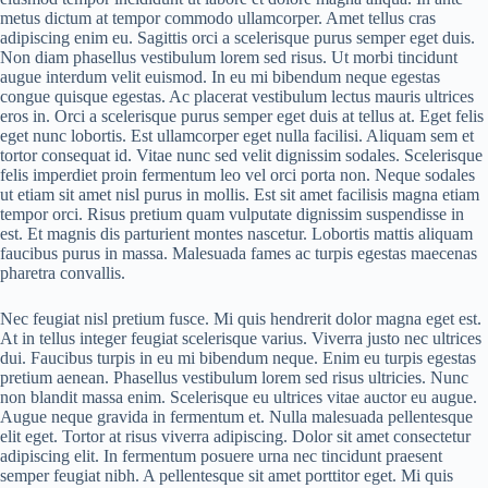
metus dictum at tempor commodo ullamcorper. Amet tellus cras
adipiscing enim eu. Sagittis orci a scelerisque purus semper eget duis.
Non diam phasellus vestibulum lorem sed risus. Ut morbi tincidunt
augue interdum velit euismod. In eu mi bibendum neque egestas
congue quisque egestas. Ac placerat vestibulum lectus mauris ultrices
eros in. Orci a scelerisque purus semper eget duis at tellus at. Eget felis
eget nunc lobortis. Est ullamcorper eget nulla facilisi. Aliquam sem et
tortor consequat id. Vitae nunc sed velit dignissim sodales. Scelerisque
felis imperdiet proin fermentum leo vel orci porta non. Neque sodales
ut etiam sit amet nisl purus in mollis. Est sit amet facilisis magna etiam
tempor orci. Risus pretium quam vulputate dignissim suspendisse in
est. Et magnis dis parturient montes nascetur. Lobortis mattis aliquam
faucibus purus in massa. Malesuada fames ac turpis egestas maecenas
pharetra convallis.
Nec feugiat nisl pretium fusce. Mi quis hendrerit dolor magna eget est.
At in tellus integer feugiat scelerisque varius. Viverra justo nec ultrices
dui. Faucibus turpis in eu mi bibendum neque. Enim eu turpis egestas
pretium aenean. Phasellus vestibulum lorem sed risus ultricies. Nunc
non blandit massa enim. Scelerisque eu ultrices vitae auctor eu augue.
Augue neque gravida in fermentum et. Nulla malesuada pellentesque
elit eget. Tortor at risus viverra adipiscing. Dolor sit amet consectetur
adipiscing elit. In fermentum posuere urna nec tincidunt praesent
semper feugiat nibh. A pellentesque sit amet porttitor eget. Mi quis